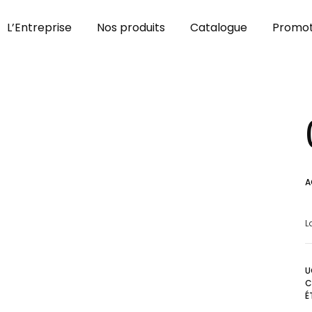
L’Entreprise
Nos produits
Catalogue
Promot
A
L
U
C
É