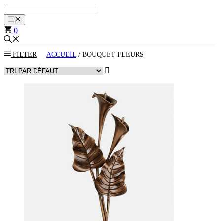
Aller
au
Menu
contenu
0
FILTER
ACCUEIL
/ BOUQUET FLEURS