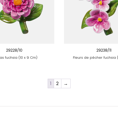
29228/10
29238/11
as fuchsia (10 x 9 Cm)
Fleurs de pêcher fuchsia (
1
2
→