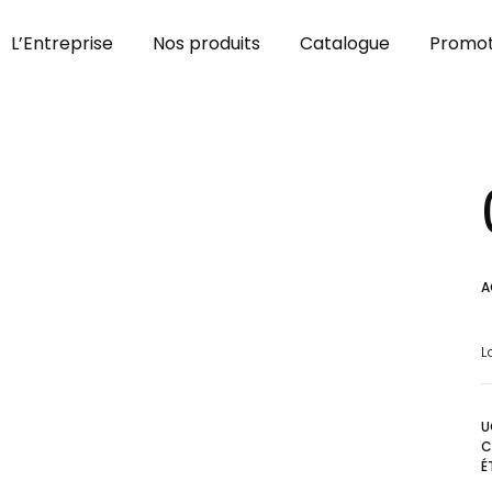
L’Entreprise
Nos produits
Catalogue
Promot
A
L
U
C
É