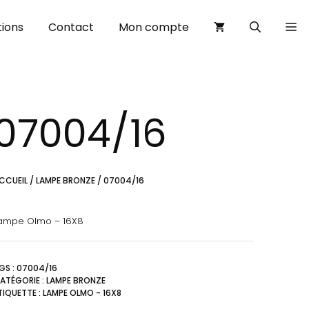
ions
Contact
Mon compte
07004/16
CCUEIL
/
LAMPE BRONZE
/ 07004/16
ampe Olmo – 16X8
GS :
07004/16
ATÉGORIE :
LAMPE BRONZE
TIQUETTE :
LAMPE OLMO - 16X8