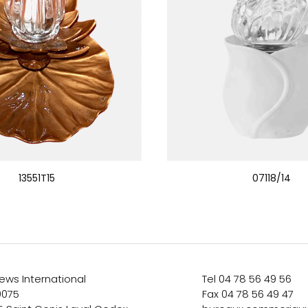
13551T15
07118/14
ews International
Tel 04 78 56 49 56
0075
Fax 04 78 56 49 47